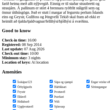
farið heima með allt nýþvegið. Einnig er til staðar straubretti og
straujárn. Á pallinum er stórt 4 brennara ryðfrítt stálgrill sem og
önnur útihúsgögn. Það er stutt í margar af fegurstu perlum Íslands
eins og Geysir, Gullfoss og Þingvelli Tekið skal fram að ekki er
heimilt að tjalda/tjaldvagnar/fellihýsi/hjólhýsi á svæðinu.
Good to know
Check-in time:
16:00
Registered:
08 Sep 2014
Last update:
07 Aug 2026
Check-out time:
10:00
Minimum stay:
3 nights
Location of keys:
At location
Amenities
Ísskápur123
Sápa og sjampó
Engar veislur eð
Örbylgjuofn
Hárblásari
Sérinngangur
Frystir
Þvottavél
Eldavél
Þurrkari
Helluborð
Wifi
Uppþvottavél
Sjónvarp