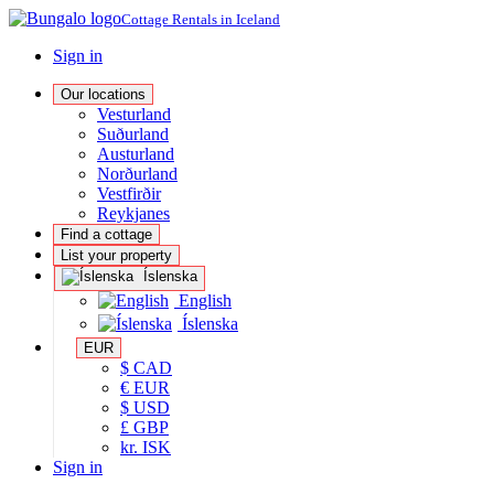
Cottage Rentals in Iceland
Sign in
Our locations
Vesturland
Suðurland
Austurland
Norðurland
Vestfirðir
Reykjanes
Find a cottage
List your property
Íslenska
English
Íslenska
EUR
$ CAD
€ EUR
$ USD
£ GBP
kr. ISK
Sign in