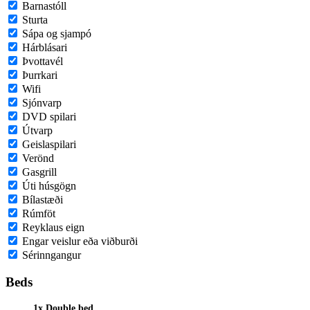
Barnastóll
Sturta
Sápa og sjampó
Hárblásari
Þvottavél
Þurrkari
Wifi
Sjónvarp
DVD spilari
Útvarp
Geislaspilari
Verönd
Gasgrill
Úti húsgögn
Bílastæði
Rúmföt
Reyklaus eign
Engar veislur eða viðburði
Sérinngangur
Beds
1x Double bed