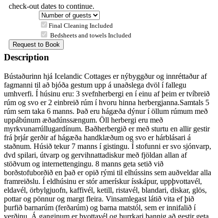
check-out dates to continue.
Final Cleaning Included
Bedsheets and towels Included
Description
Bústaðurinn hjá Icelandic Cottages er nýbyggður og innréttaður af
fagmanni til að bjóða gestum upp á unaðslega dvöl í fallegu
umhverfi. Í húsinu eru: 3 svefnherbergi en í einu af þeim er tvíbreið
rúm og svo er 2 einbreið rúm í hvoru hinna herbergjanna.Samtals 5
rúm sem taka 6 manns. Það eru hágæða dýnur í öllum rúmum með
uppábúnum æðadúnssængum. Öll herbergi eru með
myrkvunarrúllugardínum. Baðherbergið er með sturtu en allir gestir
frá þrjár gerðir af hágæða handklæðum og svo er hárblásari á
staðnum. Húsið tekur 7 manns í gistingu. Í stofunni er svo sjónvarp,
dvd spilari, útvarp og gervihnattadiskur með fjöldan allan af
stöðvum og internettengingu. 8 manns geta setið við
borðstofuborðið en það er opið rými til elhússins sem auðveldar alla
framreiðslu. Í eldhúsinu er stór amerískur ísskápur, uppþvottavél,
eldavél, örbylgjuofn, kaffivél, ketill, ristavél, blandari, diskar, glös,
pottar og pönnur og margt fleira. Vinsamlegast látið vita ef þið
þurfið barnarúm (ferðarúm) og barna matstól, sem er innifalið í
verðinu. Á ganginum er þvottavél og þurrkari þannig að gestir geta