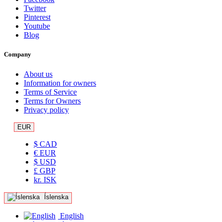
Twitter
Pinterest
Youtube
Blog
Company
About us
Information for owners
Terms of Service
Terms for Owners
Privacy policy
EUR
$ CAD
€ EUR
$ USD
£ GBP
kr. ISK
Íslenska
English