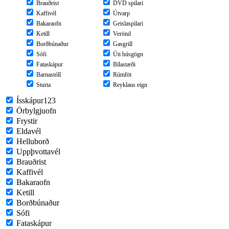
Brauðrist
DVD spilari
Kaffivél
Útvarp
Bakaraofn
Geislaspilari
Ketill
Verönd
Borðbúnaður
Gasgrill
Sófi
Úti húsgögn
Fataskápur
Bílastæði
Barnastóll
Rúmföt
Sturta
Reyklaus eign
Ísskápur123
Örbylgjuofn
Frystir
Eldavél
Helluborð
Uppþvottavél
Brauðrist
Kaffivél
Bakaraofn
Ketill
Borðbúnaður
Sófi
Fataskápur