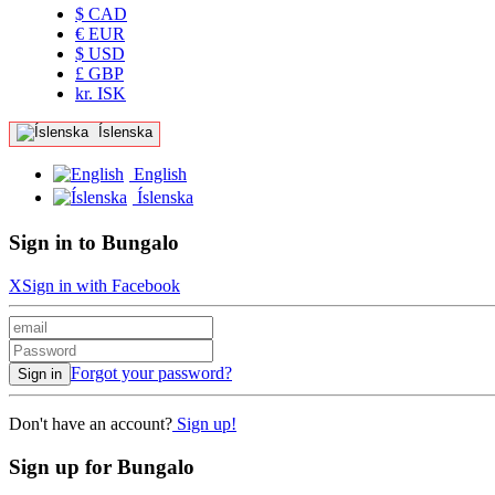
$ CAD
€ EUR
$ USD
£ GBP
kr. ISK
Íslenska
English
Íslenska
Sign in to Bungalo
X
Sign in with Facebook
Forgot your password?
Sign in
Don't have an account?
Sign up!
Sign up for Bungalo