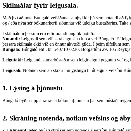
Skilmálar fyrir leigusala.
Með því að nota Búngaló vefsíðuna samþykkir þú sem notandi að fylg
og / eða nýta sér bókunarkerfi síðunnar við útleigu bústaðarins. Taka
Í skilmálum þessum eru eftirfarandi hugtök notuð::
Notandi:
Leigusali sem vill skrá eign sína inn á vef Búngaló. Ef leig
þessara skilmála ekki við en önnur ákvæði gilda. Í þeim tilfellum sem l
Búngaló:
Búngaló ehf., kt. 540710-0230, Borgartúni 29, 105 Reykjaví
Leigutaki:
Leigjandi sumarbústaðar sem leigir eign í gegnum vef og
Leigusali:
Notandi sem að skráir inn gistingu til útleigu á vefsíðu B
1. Lýsing á þjónustu
Búngaló býður upp á rafræna bókunarþjónustu þar sem bústaðareigendur
2. Skráning notenda, notkun vefsins og ábyr
2.1 Almennt:
Með því að skrá sig sem notenda á vefsíðu Búngaló samþ