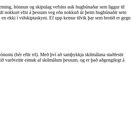
psetning, hönnun og skipulag vefsins auk hugbúnaðar sem liggur til
 hendi nokkurt efni á þessum veg eða nokkuð úr þeim hugbúnaðir sem
, en ekki í viðskiptaskyni. Ef upp kemur tilvik þar sem brotið er gegn
nustu (hér eftir rrl). Með því að samþykkja skilmálana staðfestir
kið varðveitir eintak af skilmálum þessum, og er það aðgengilegt á