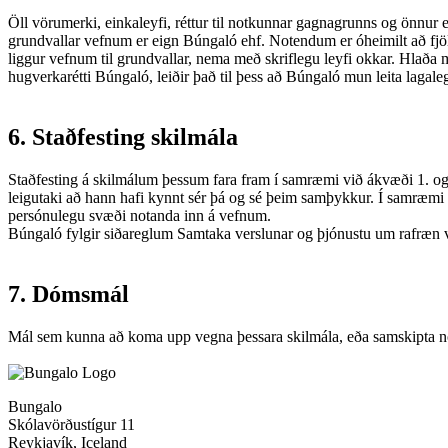
Öll vörumerki, einkaleyfi, réttur til notkunnar gagnagrunns og önnur 
grundvallar vefnum er eign Búngaló ehf. Notendum er óheimilt að fjöl
liggur vefnum til grundvallar, nema með skriflegu leyfi okkar. Hlaða má
hugverkarétti Búngaló, leiðir það til þess að Búngaló mun leita lagalegs
6. Staðfesting skilmála
Staðfesting á skilmálum þessum fara fram í samræmi við ákvæði 1. og 2
leigutaki að hann hafi kynnt sér þá og sé þeim samþykkur. Í samræmi v
persónulegu svæði notanda inn á vefnum.
Búngaló fylgir siðareglum Samtaka verslunar og þjónustu um rafræn vi
7. Dómsmál
Mál sem kunna að koma upp vegna þessara skilmála, eða samskipta no
Bungalo
Skólavörðustígur 11
Reykjavík, Iceland