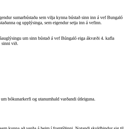
gendur sumarbústaða sem vilja kynna bústað sinn inn á vef Bungaló
staðanna og upplýsinga, sem eigendur setja inn á vefinn.
smáauglýsingu um sinn bústað á vef Búngaló eiga ákvæði 4. kafla
 sinni við.
ér um bókunarkerfi og utanumhald varðandi útleiguna.
m kunna að verða á þeim í framtíðinni. Notandi skuldbindur sig til