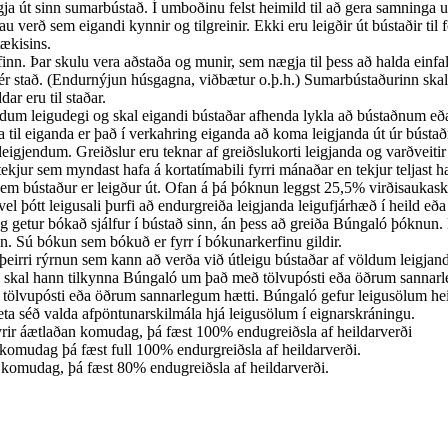
gja út sinn sumarbústað. Í umboðinu felst heimild til að gera samninga 
ð sem eigandi kynnir og tilgreinir. Ekki eru leigðir út bústaðir til f
tækisins.
finn. Þar skulu vera aðstaða og munir, sem nægja til þess að halda einfa
r stað. (Endurnýjun húsgagna, viðbætur o.þ.h.) Sumarbústaðurinn skal v
r eru til staðar.
mdum leigudegi og skal eigandi bústaðar afhenda lykla að bústaðnum eð
a til eiganda er það í verkahring eiganda að koma leigjanda út úr bústa
igjendum. Greiðslur eru teknar af greiðslukorti leigjanda og varðveitir 
kjur sem myndast hafa á kortatímabili fyrri mánaðar en tekjur teljast ha
 sem bústaður er leigður út. Ofan á þá þóknun leggst 25,5% virðisaukas
 þótt leigusali þurfi að endurgreiða leigjanda leigufjárhæð í heild eða 
g getur bókað sjálfur í bústað sinn, án þess að greiða Búngaló þóknu
. Sú bókun sem bókuð er fyrr í bókunarkerfinu gildir.
irri rýrnun sem kann að verða við útleigu bústaðar af völdum leigjan
ló skal hann tilkynna Búngaló um það með tölvupósti eða öðrum sannarleg
tölvupósti eða öðrum sannarlegum hætti. Búngaló gefur leigusölum heimi
geta séð valda afpöntunarskilmála hjá leigusölum í eignarskráningu.
rir áætlaðan komudag, þá fæst 100% endugreiðsla af heildarverði
komudag þá fæst full 100% endurgreiðsla af heildarverði.
komudag, þá fæst 80% endugreiðsla af heildarverði.