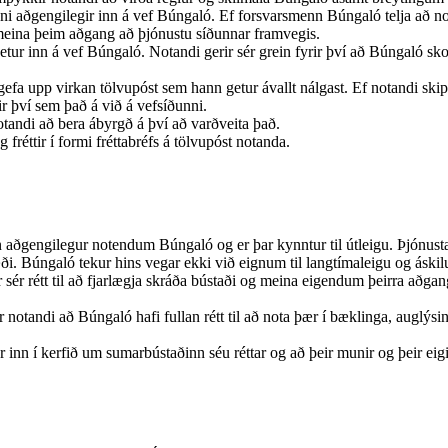
nni aðgengilegir inn á vef Búngaló. Ef forsvarsmenn Búngaló telja að n
g meina þeim aðgang að þjónustu síðunnar framvegis.
setur inn á vef Búngaló. Notandi gerir sér grein fyrir því að Búngaló sk
efa upp virkan tölvupóst sem hann getur ávallt nálgast. Ef notandi skip
r því sem það á við á vefsíðunni.
tandi að bera ábyrgð á því að varðveita það.
fréttir í formi fréttabréfs á tölvupóst notanda.
ðgengilegur notendum Búngaló og er þar kynntur til útleigu. Þjónusta 
. Búngaló tekur hins vegar ekki við eignum til langtímaleigu og áskilur s
 sér rétt til að fjarlægja skráða bústaði og meina eigendum þeirra aðgan
tandi að Búngaló hafi fullan rétt til að nota þær í bæklinga, auglýsi
nn í kerfið um sumarbústaðinn séu réttar og að þeir munir og þeir eiginl