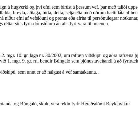
eign á hugverki og því efni sem birtist á þessum vef, þar með taliði up
falda, breyta, aðlaga, birta, deifa, selja eða með öðrum hætti láta af
 niður efni af vefsíðuni og prenta eða afrita til persónulegrar notkunar
 réttar síns fyrir dómstólum án alls fyrirvara til notenda.
. mgr. 10. gr. laga nr. 30/2002, um rafræn viðskipti og aðra rafræna þjó
ið 1. mgr. 9. gr. rrl. bendir Búngaló sem þjónustuveitandi á að fyrirtæ
ðskipti, sem unnt er að nálgast á vef samtakanna. .
tanda og Búngaló, skulu vera rekin fyrir Héraðsdómi Reykjavíkur.