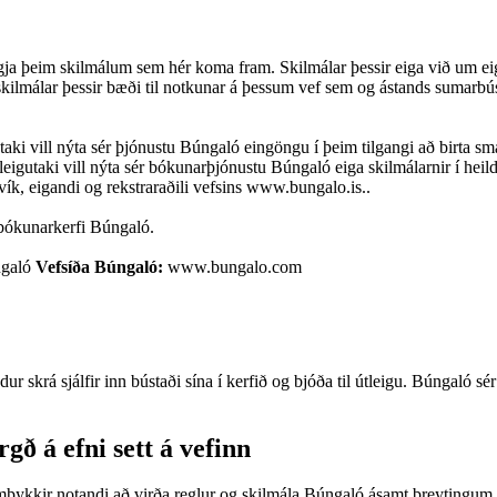
ja þeim skilmálum sem hér koma fram. Skilmálar þessir eiga við um ei
 skilmálar þessir bæði til notkunar á þessum vef sem og ástands sumarbú
utaki vill nýta sér þjónustu Búngaló eingöngu í þeim tilgangi að birta 
eigutaki vill nýta sér bókunarþjónustu Búngaló eiga skilmálarnir í heild
k, eigandi og rekstraraðili vefsins www.bungalo.is..
 bókunarkerfi Búngaló.
úngaló
Vefsíða Búngaló:
www.bungalo.com
 skrá sjálfir inn bústaði sína í kerfið og bjóða til útleigu. Búngaló s
gð á efni sett á vefinn
ykkir notandi að virða reglur og skilmála Búngaló ásamt breytingum se