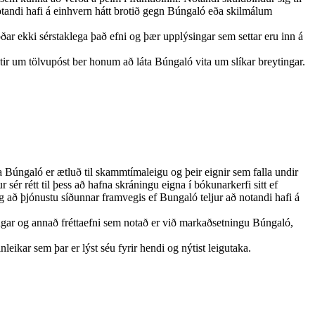
otandi hafi á einhvern hátt brotið gegn Búngaló eða skilmálum
oðar ekki sérstaklega það efni og þær upplýsingar sem settar eru inn á
tir um tölvupóst ber honum að láta Búngaló vita um slíkar breytingar.
Búngaló er ætluð til skammtímaleigu og þeir eignir sem falla undir
ér rétt til þess að hafna skráningu eigna í bókunarkerfi sitt ef
g að þjónustu síðunnar framvegis ef Bungaló teljur að notandi hafi á
ngar og annað fréttaefni sem notað er við markaðsetningu Búngaló,
eikar sem þar er lýst séu fyrir hendi og nýtist leigutaka.