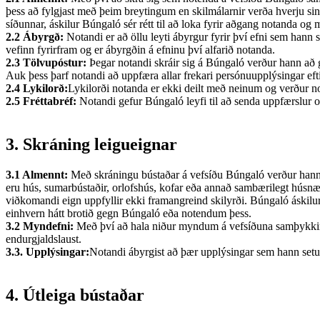
þess að fylgjast með þeim breytingum en skilmálarnir verða hverju si
síðunnar, áskilur Búngaló sér rétt til að loka fyrir aðgang notanda o
2.2 Ábyrgð:
Notandi er að öllu leyti ábyrgur fyrir því efni sem hann 
vefinn fyrirfram og er ábyrgðin á efninu því alfarið notanda.
2.3 Tölvupóstur:
Þegar notandi skráir sig á Búngaló verður hann að g
Auk þess þarf notandi að uppfæra allar frekari persónuupplýsingar efti
2.4 Lykilorð:
Lykilorði notanda er ekki deilt með neinum og verður no
2.5 Fréttabréf:
Notandi gefur Búngaló leyfi til að senda uppfærslur og 
3. Skráning leigueignar
3.1 Almennt:
Með skráningu bústaðar á vefsíðu Búngaló verður hann a
eru hús, sumarbústaðir, orlofshús, kofar eða annað sambærilegt húsnæði
viðkomandi eign uppfyllir ekki framangreind skilyrði. Búngaló áskilur
einhvern hátt brotið gegn Búngaló eða notendum þess.
3.2 Myndefni:
Með því að hala niður myndum á vefsíðuna samþykkir no
endurgjaldslaust.
3.3. Upplýsingar:
Notandi ábyrgist að þær upplýsingar sem hann setur i
4. Útleiga bústaðar