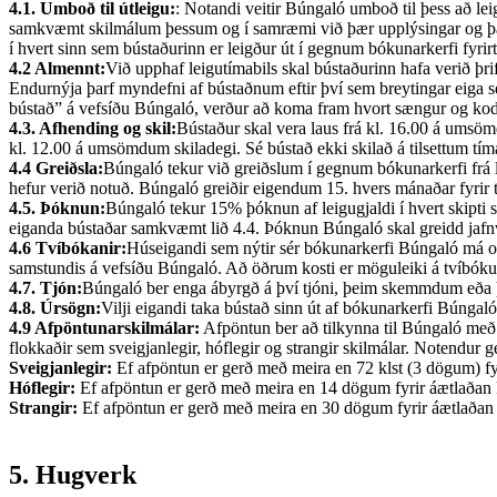
4.1. Umboð til útleigu:
: Notandi veitir Búngaló umboð til þess að lei
samkvæmt skilmálum þessum og í samræmi við þær upplýsingar og þau ver
í hvert sinn sem bústaðurinn er leigður út í gegnum bókunarkerfi fyrir
4.2 Almennt:
Við upphaf leigutímabils skal bústaðurinn hafa verið þri
Endurnýja þarf myndefni af bústaðnum eftir því sem breytingar eiga sé
bústað” á vefsíðu Búngaló, verður að koma fram hvort sængur og kodda
4.3. Afhending og skil:
Bústaður skal vera laus frá kl. 16.00 á umsö
kl. 12.00 á umsömdum skiladegi. Sé bústað ekki skilað á tilsettum tím
4.4 Greiðsla:
Búngaló tekur við greiðslum í gegnum bókunarkerfi frá le
hefur verið notuð. Búngaló greiðir eigendum 15. hvers mánaðar fyrir te
4.5. Þóknun:
Búngaló tekur 15% þóknun af leigugjaldi í hvert skipti
eiganda bústaðar samkvæmt lið 4.4. Þóknun Búngaló skal greidd jafnvel
4.6 Tvíbókanir:
Húseigandi sem nýtir sér bókunarkerfi Búngaló má o
samstundis á vefsíðu Búngaló. Að öðrum kosti er möguleiki á tvíbókun
4.7. Tjón:
Búngaló ber enga ábyrgð á því tjóni, þeim skemmdum eða þe
4.8. Úrsögn:
Vilji eigandi taka bústað sinn út af bókunarkerfi Búnga
4.9 Afpöntunarskilmálar:
Afpöntun ber að tilkynna til Búngaló með 
flokkaðir sem sveigjanlegir, hóflegir og strangir skilmálar. Notendur 
Sveigjanlegir:
Ef afpöntun er gerð með meira en 72 klst (3 dögum) fy
Hóflegir:
Ef afpöntun er gerð með meira en 14 dögum fyrir áætlaðan 
Strangir:
Ef afpöntun er gerð með meira en 30 dögum fyrir áætlaðan 
5. Hugverk