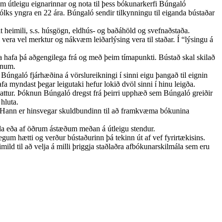
um útleigu eignarinnar og nota til þess bókunarkerfi Búngaló
ólks yngra en 22 ára. Búngaló sendir tilkynningu til eiganda bústaðar
lt heimili, s.s. húsgögn, eldhús- og baðáhöld og svefnaðstaða.
era vel merktur og nákvæm leiðarlýsing vera til staðar. Í “lýsingu á
a hafa þá aðgengilega frá og með þeim tímapunkti. Bústað skal skilað
ðnum.
Búngaló fjárhæðina á vörslureikningi í sinni eigu þangað til eignin
fa myndast þegar leigutaki hefur lokið dvöl sinni í hinu leigða.
kattur. Þóknun Búngaló dregst frá þeirri upphæð sem Búngaló greiðir
hluta.
n. Hann er hinsvegar skuldbundinn til að framkvæma bókunina
da eða af öðrum ástæðum meðan á útleigu stendur.
um hætti og verður bústaðurinn þá tekinn út af vef fyrirtækisins.
ld til að velja á milli þriggja staðlaðra afbókunarskilmála sem eru