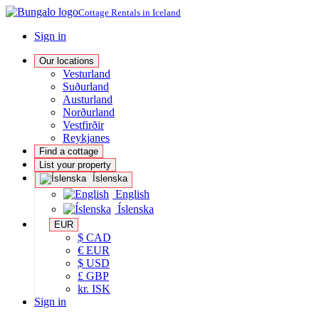
Cottage Rentals in Iceland
Sign in
Our locations
Vesturland
Suðurland
Austurland
Norðurland
Vestfirðir
Reykjanes
Find a cottage
List your property
Íslenska
English
Íslenska
EUR
$ CAD
€ EUR
$ USD
£ GBP
kr. ISK
Sign in