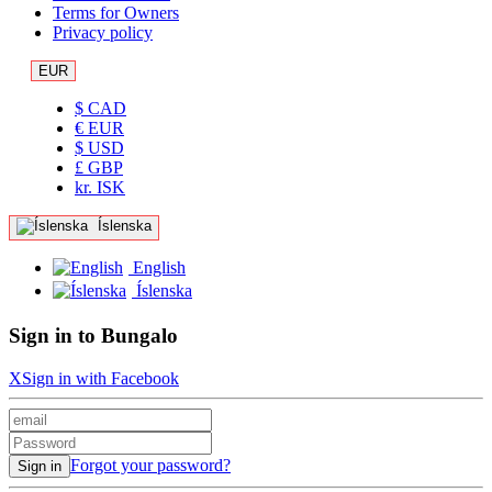
Terms for Owners
Privacy policy
EUR
$ CAD
€ EUR
$ USD
£ GBP
kr. ISK
Íslenska
English
Íslenska
Sign in to Bungalo
X
Sign in with Facebook
Forgot your password?
Sign in