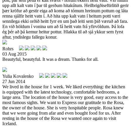
pott, þar sem þetta er kalt svæði - höfum ekkert heitt vatn. Við hitum
upp allt kalt vatn í þar til gerðum hitakútum. Heilbrigðiseftirlitið gerir
þær kröfur að gestir eiga að koma að tómum hreinum pottum og láta
renna sjálfir heitt vatn í. Að hita upp kalt vatn í heitum potti væri
sennilega ekki orðið heitt fyrr en um það leiti sem þið væruð að fara.
En við höldum í vonina um að fá heitt vatn frá yfirvöldum. Þá lofa
ég þér að þá kemur heitur pottur. Hlakka til að sjá ykkur sem fyrst
aftur, yndislegu fallegu konur.
Rohrs
03 Aug 2015
Beautyful, beautyful. It was a dream. Thanks for all.
Yulia Kovalenko
27 Jun 2014
We lived in the house for 1 week. We liked everything: the kitchen
is equipped with the latest technology, comfortable bedrooms, a
large area. The location of the house is very good, easy access to the
most famous sights. We want to Express our gratitude to the Rosa,
the owner of the house. She is very hospitable people. Rosa knew
that we were going from afar and even bought food for us. After
resting in the house of the Rosa we wanted once again to visit
Iceland.