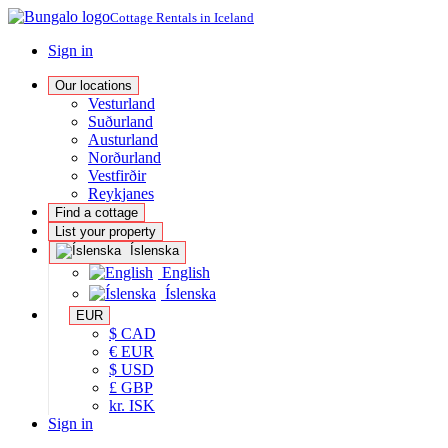
Cottage Rentals in Iceland
Sign in
Our locations
Vesturland
Suðurland
Austurland
Norðurland
Vestfirðir
Reykjanes
Find a cottage
List your property
Íslenska
English
Íslenska
EUR
$ CAD
€ EUR
$ USD
£ GBP
kr. ISK
Sign in