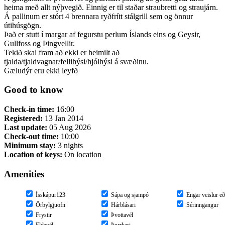
heima með allt nýþvegið. Einnig er til staðar straubretti og straujárn.
Á pallinum er stórt 4 brennara ryðfrítt stálgrill sem og önnur
útihúsgögn.
Það er stutt í margar af fegurstu perlum Íslands eins og Geysir,
Gullfoss og Þingvellir.
Tekið skal fram að ekki er heimilt að
tjalda/tjaldvagnar/fellihýsi/hjólhýsi á svæðinu.
Gæludýr eru ekki leyfð
Good to know
Check-in time:
16:00
Registered:
13 Jan 2014
Last update:
05 Aug 2026
Check-out time:
10:00
Minimum stay:
3 nights
Location of keys:
On location
Amenities
Ísskápur123
Sápa og sjampó
Engar veislur eð
Örbylgjuofn
Hárblásari
Sérinngangur
Frystir
Þvottavél