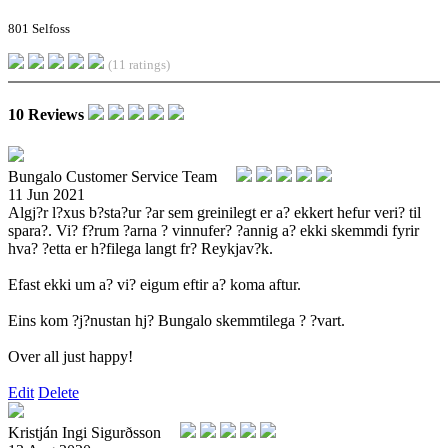
801 Selfoss
(11 ratings)
10 Reviews
Bungalo Customer Service Team
11 Jun 2021
Algj?r l?xus b?sta?ur ?ar sem greinilegt er a? ekkert hefur veri? til
spara?. Vi? f?rum ?arna ? vinnufer? ?annig a? ekki skemmdi fyrir
hva? ?etta er h?filega langt fr? Reykjav?k.
Efast ekki um a? vi? eigum eftir a? koma aftur.
Eins kom ?j?nustan hj? Bungalo skemmtilega ? ?vart.
Over all just happy!
Edit
Delete
Kristján Ingi Sigurðsson