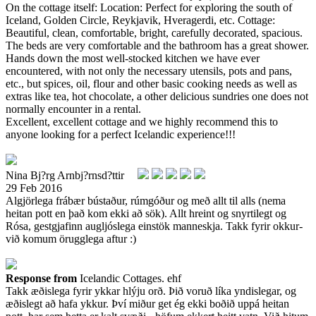
On the cottage itself: Location: Perfect for exploring the south of
Iceland, Golden Circle, Reykjavik, Hveragerdi, etc. Cottage:
Beautiful, clean, comfortable, bright, carefully decorated, spacious.
The beds are very comfortable and the bathroom has a great shower.
Hands down the most well-stocked kitchen we have ever
encountered, with not only the necessary utensils, pots and pans,
etc., but spices, oil, flour and other basic cooking needs as well as
extras like tea, hot chocolate, a other delicious sundries one does not
normally encounter in a rental.
Excellent, excellent cottage and we highly recommend this to
anyone looking for a perfect Icelandic experience!!!
Nina Bj?rg Arnbj?rnsd?ttir
29 Feb 2016
Algjörlega frábær bústaður, rúmgóður og með allt til alls (nema
heitan pott en það kom ekki að sök). Allt hreint og snyrtilegt og
Rósa, gestgjafinn augljóslega einstök manneskja. Takk fyrir okkur-
við komum örugglega aftur :)
Response from
Icelandic Cottages. ehf
Takk æðislega fyrir ykkar hlýju orð. Þið voruð líka yndislegar, og
æðislegt að hafa ykkur. Því miður get ég ekki boðið uppá heitan