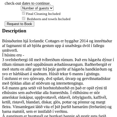
check-out dates to continue.
Final Cleaning Included
Bedsheets and towels Included
Description
Bústaðurinn hjá Icelandic Cottages er byggður 2014 og innréttaður
af fagmanni til að bjóða gestum upp á unaðslega dvöl í fallegu
umhverfi.
Í húsinu eru -
3 svefnherbergi öll með tvíbreiðum rúmum. Það eru hágæða dýnur í
öllum rúmum með uppábúnum æðadúnssængum. Baðherbergið er
með sturtu en allir gestir frá þrjár gerðir af hágæða handklæðum og
svo er hárblásari á staðnum. Húsið tekur 6 manns í gistingu.
Í stofunni er svo sjónvarp, dvd spilari, útvarp og gervihnattadiskur
með fjöldan allan af stöðvum og internettengingu.
6-8 manns geta setið við borðstofuborðið en það er opið rými til
elhússins sem auðveldar alla framreiðslu. Í eldhúsinu er stór
amerískur ísskápur, uppþvottavél, eldavél, örbylgjuofn, kaffivél,
ketill, ristavél, blandari, diskar, glös, pottar og pönnur og margt
fleira. Vinsamlegast látið vita ef þið þurfið barnarúm (ferðarúm) og
barna matstól, sem er innifalið í verðinu.
Á ganginum er þvottavél og þurrkari þannig að gestir geta farið