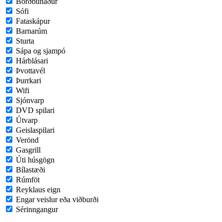
Borðbúnaður
Sófi
Fataskápur
Barnarúm
Sturta
Sápa og sjampó
Hárblásari
Þvottavél
Þurrkari
Wifi
Sjónvarp
DVD spilari
Útvarp
Geislaspilari
Verönd
Gasgrill
Úti húsgögn
Bílastæði
Rúmföt
Reyklaus eign
Engar veislur eða viðburði
Sérinngangur