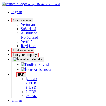
Cottage Rentals in Iceland
Sign in
Our locations
Vesturland
Suðurland
Austurland
Norðurland
Vestfirðir
Reykjanes
Find a cottage
List your property
Íslenska
English
Íslenska
EUR
$ CAD
€ EUR
$ USD
£ GBP
kr. ISK
Sign in