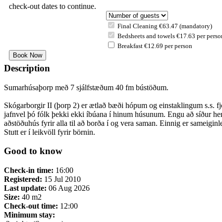
check-out dates to continue.
Final Cleaning €63.47 (mandatory)
Bedsheets and towels €17.63 per perso
Breakfast €12.69 per person
Description
Sumarhúsaþorp með 7 sjálfstæðum 40 fm bústöðum.
Skógarborgir II (þorp 2) er ætlað bæði hópum og einstaklingum s.s. fj
jafnvel þó fólk þekki ekki íbúana í hinum húsunum. Engu að síður henta
aðstöðuhús fyrir alla til að borða í og vera saman. Einnig er sameiginl
Stutt er í leikvöll fyrir börnin.
Good to know
Check-in time:
16:00
Registered:
15 Jul 2010
Last update:
06 Aug 2026
Size:
40 m2
Check-out time:
12:00
Minimum stay: