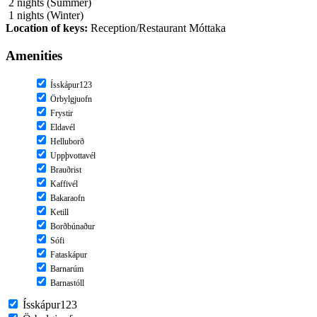
2 nights (Summer)
1 nights (Winter)
Location of keys:
Reception/Restaurant Móttaka
Amenities
Ísskápur123
Örbylgjuofn
Frystir
Eldavél
Helluborð
Uppþvottavél
Brauðrist
Kaffivél
Bakaraofn
Ketill
Borðbúnaður
Sófi
Fataskápur
Barnarúm
Barnastóll
Ísskápur123