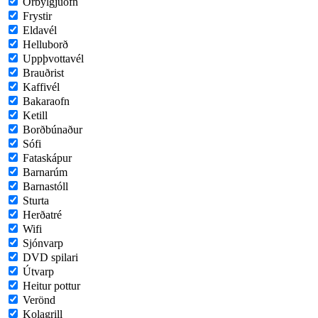
Örbylgjuofn
Frystir
Eldavél
Helluborð
Uppþvottavél
Brauðrist
Kaffivél
Bakaraofn
Ketill
Borðbúnaður
Sófi
Fataskápur
Barnarúm
Barnastóll
Sturta
Herðatré
Wifi
Sjónvarp
DVD spilari
Útvarp
Heitur pottur
Verönd
Kolagrill