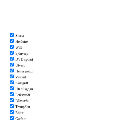
Sturta
Herðatré
Wifi
Sjónvarp
DVD spilari
Útvarp
Heitur pottur
Verönd
Kolagrill
Úti húsgögn
Leiksvæði
Bílastæði
Trampólín
Rólur
Garður