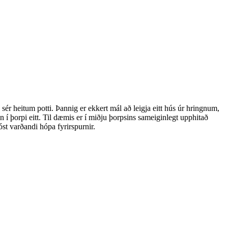
r heitum potti. Þannig er ekkert mál að leigja eitt hús úr hringnum,
 í þorpi eitt. Til dæmis er í miðju þorpsins sameiginlegt upphitað
óst varðandi hópa fyrirspurnir.