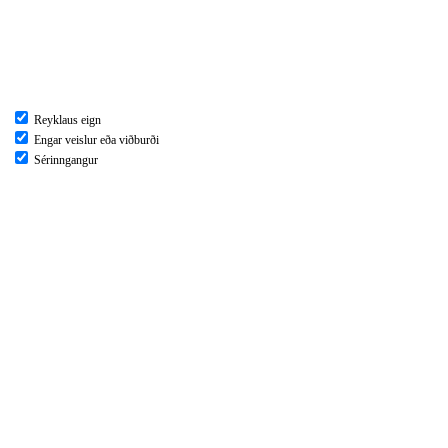
Reyklaus eign
Engar veislur eða viðburði
Sérinngangur