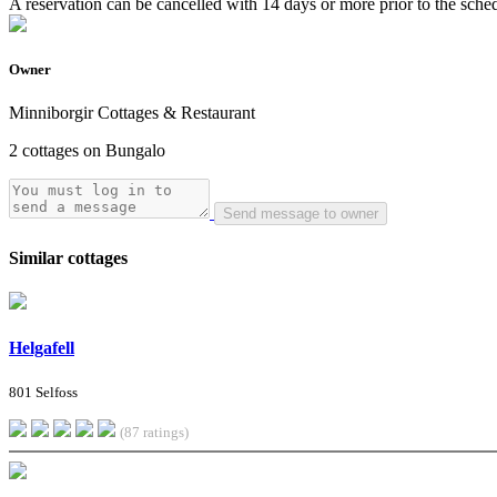
A reservation can be cancelled with 14 days or more prior to the schedu
Owner
Minniborgir Cottages & Restaurant
2 cottages on Bungalo
Send message to owner
Similar cottages
Helgafell
801 Selfoss
(87 ratings)