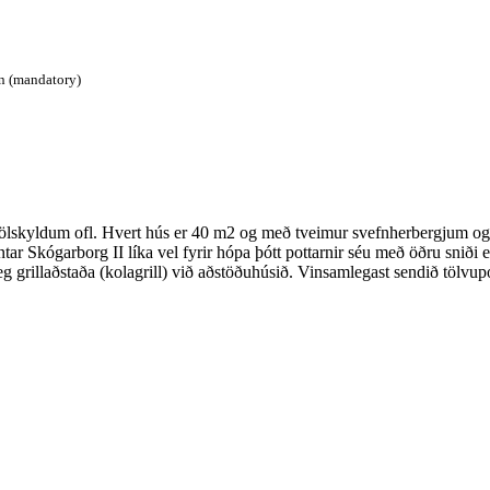
n (mandatory)
ölskyldum ofl. Hvert hús er 40 m2 og með tveimur svefnherbergjum og sé
r Skógarborg II líka vel fyrir hópa þótt pottarnir séu með öðru sniði en
eg grillaðstaða (kolagrill) við aðstöðuhúsið. Vinsamlegast sendið tölvup