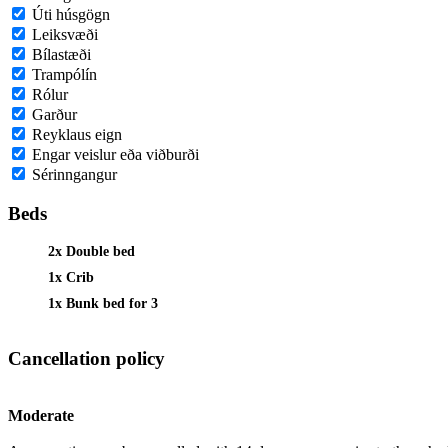
Úti húsgögn
Leiksvæði
Bílastæði
Trampólín
Rólur
Garður
Reyklaus eign
Engar veislur eða viðburði
Sérinngangur
Beds
2x Double bed
1x Crib
1x Bunk bed for 3
Cancellation policy
Moderate