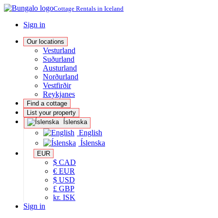
Cottage Rentals in Iceland
Sign in
Our locations
Vesturland
Suðurland
Austurland
Norðurland
Vestfirðir
Reykjanes
Find a cottage
List your property
Íslenska
English
Íslenska
EUR
$ CAD
€ EUR
$ USD
£ GBP
kr. ISK
Sign in