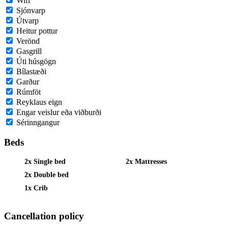
Wifi
Sjónvarp
Útvarp
Heitur pottur
Verönd
Gasgrill
Úti húsgögn
Bílastæði
Garður
Rúmföt
Reyklaus eign
Engar veislur eða viðburði
Sérinngangur
Beds
2x Single bed
2x Mattresses
2x Double bed
1x Crib
Cancellation policy