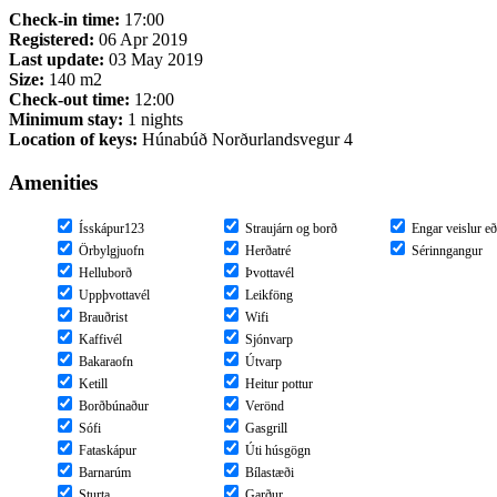
Check-in time:
17:00
Registered:
06 Apr 2019
Last update:
03 May 2019
Size:
140 m2
Check-out time:
12:00
Minimum stay:
1 nights
Location of keys:
Húnabúð Norðurlandsvegur 4
Amenities
Ísskápur123
Straujárn og borð
Engar veislur eð
Örbylgjuofn
Herðatré
Sérinngangur
Helluborð
Þvottavél
Uppþvottavél
Leikföng
Brauðrist
Wifi
Kaffivél
Sjónvarp
Bakaraofn
Útvarp
Ketill
Heitur pottur
Borðbúnaður
Verönd
Sófi
Gasgrill
Fataskápur
Úti húsgögn
Barnarúm
Bílastæði
Sturta
Garður