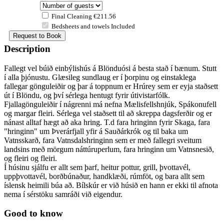
Final Cleaning €211.56
Bedsheets and towels Included
Description
Fallegt vel búið einbýlishús á Blönduósi á besta stað í bænum. Stutt
í alla þjónustu. Glæsileg sundlaug er í þorpinu og einstaklega
fallegar gönguleiðir og þar á toppnum er Hrúrey sem er eyja staðsett
út í Blöndu, og því sérlega hentugt fyrir útivistarfólk.
Fjallagönguleiðir í nágrenni má nefna Mælisfellshnjúk, Spákonufell
og margar fleiri. Sérlega vel staðsett til að skreppa dagsferðir og er
nánast alltaf hægt að aka hring. T.d fara hringinn fyrir Skaga, fara
"hringinn" um Þverárfjall yfir á Sauðárkrók og til baka um
Vatnsskarð, fara Vatnsdalshringinn sem er með fallegri sveitum
landsins með mörgum náttúruperlum, fara hringinn um Vatnsnesið,
og fleiri og fleiri.
Í húsinu sjálfu er allt sem þarf, heitur pottur, grill, þvottavél,
uppþvottavél, borðbúnaður, handklæði, rúmföt, og bara allt sem
íslensk heimili búa að. Bílskúr er við húsið en hann er ekki til afnota
nema í sérstöku samráði við eigendur.
Good to know