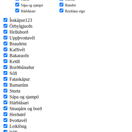
Sápa og sjampó
Rúmföt
Hárblásari
Reyklaus eign
Ísskápur123
Örbylgjuofn
Helluborð
Uppþvottavél
Brauðrist
Kaffivél
Bakaraofn
Ketill
Borðbúnaður
Sófi
Fataskápur
Barnarúm
Sturta
Sápa og sjampó
Hárblásari
Straujárn og borð
Herðatré
Þvottavél
Leikföng