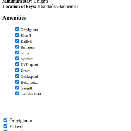
Minimum stay:
1 nights
Location of keys:
Blönduós/Glaðheimar
Amenities
Örbylgjuofn
Eldavél
Kaffivél
Barnarúm
Sturta
Sjónvarp
DVD spilari
Útvarp
Geislaspilari
Heitur pottur
Gasgrill
Gæludýr leyfð
Örbylgjuofn
Eldavél