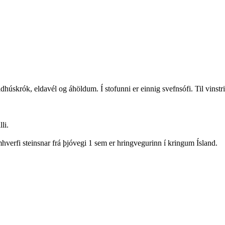
dhúskrók, eldavél og áhöldum. Í stofunni er einnig svefnsófi. Til vinst
li.
hverfi steinsnar frá þjóvegi 1 sem er hringvegurinn í kringum Ísland.