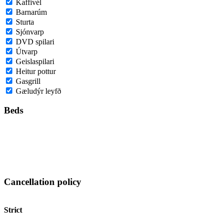
Kaffivél
Barnarúm
Sturta
Sjónvarp
DVD spilari
Útvarp
Geislaspilari
Heitur pottur
Gasgrill
Gæludýr leyfð
Beds
Cancellation policy
Strict