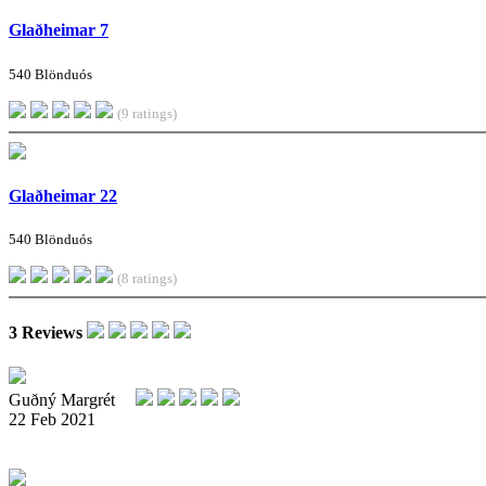
Glaðheimar 7
540 Blönduós
(9 ratings)
Glaðheimar 22
540 Blönduós
(8 ratings)
3 Reviews
Guðný Margrét
22 Feb 2021