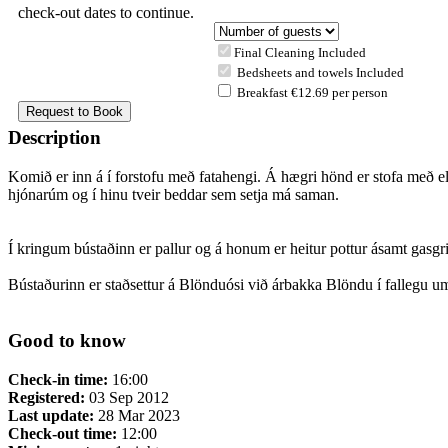
check-out dates to continue.
Final Cleaning Included
Bedsheets and towels Included
Breakfast €12.69 per person
Description
Komið er inn á í forstofu með fatahengi. Á hægri hönd er stofa með el
hjónarúm og í hinu tveir beddar sem setja má saman.
Í kringum bústaðinn er pallur og á honum er heitur pottur ásamt gasgril
Bústaðurinn er staðsettur á Blönduósi við árbakka Blöndu í fallegu um
Good to know
Check-in time:
16:00
Registered:
03 Sep 2012
Last update:
28 Mar 2023
Check-out time:
12:00