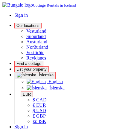
Cottage Rentals in Iceland
Sign in
Our locations
Vesturland
Suðurland
Austurland
Norðurland
Vestfirðir
Reykjanes
Find a cottage
List your property
Íslenska
English
Íslenska
EUR
$ CAD
€ EUR
$ USD
£ GBP
kr. ISK
Sign in