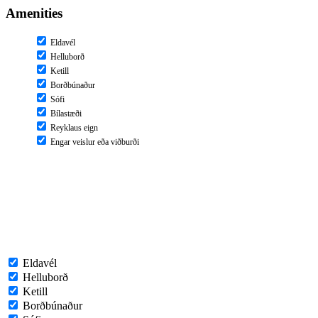
Amenities
Eldavél
Helluborð
Ketill
Borðbúnaður
Sófi
Bílastæði
Reyklaus eign
Engar veislur eða viðburði
Eldavél
Helluborð
Ketill
Borðbúnaður