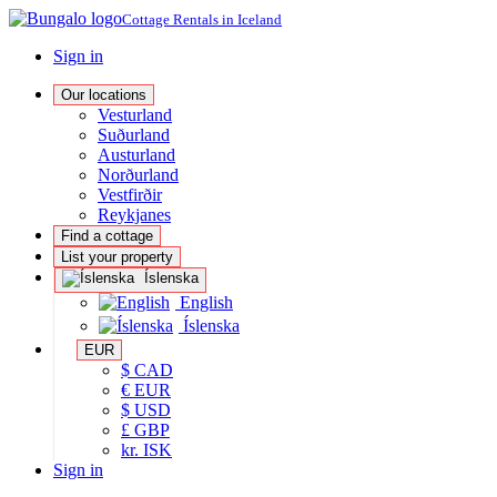
Cottage Rentals in Iceland
Sign in
Our locations
Vesturland
Suðurland
Austurland
Norðurland
Vestfirðir
Reykjanes
Find a cottage
List your property
Íslenska
English
Íslenska
EUR
$ CAD
€ EUR
$ USD
£ GBP
kr. ISK
Sign in