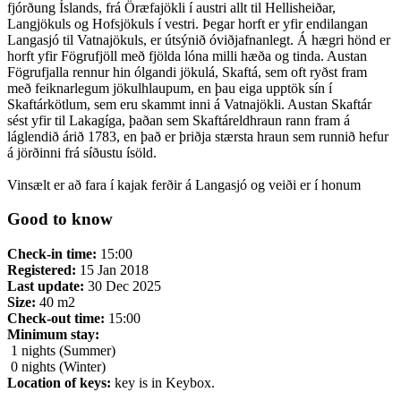
fjórðung Íslands, frá Öræfajökli í austri allt til Hellisheiðar,
Langjökuls og Hofsjökuls í vestri. Þegar horft er yfir endilangan
Langasjó til Vatnajökuls, er útsýnið óviðjafnanlegt. Á hægri hönd er
horft yfir Fögrufjöll með fjölda lóna milli hæða og tinda. Austan
Fögrufjalla rennur hin ólgandi jökulá, Skaftá, sem oft ryðst fram
með feiknarlegum jökulhlaupum, en þau eiga upptök sín í
Skaftárkötlum, sem eru skammt inni á Vatnajökli. Austan Skaftár
sést yfir til Lakagíga, þaðan sem Skaftáreldhraun rann fram á
láglendið árið 1783, en það er þriðja stærsta hraun sem runnið hefur
á jörðinni frá síðustu ísöld.
Vinsælt er að fara í kajak ferðir á Langasjó og veiði er í honum
Good to know
Check-in time:
15:00
Registered:
15 Jan 2018
Last update:
30 Dec 2025
Size:
40 m2
Check-out time:
15:00
Minimum stay:
1 nights (Summer)
0 nights (Winter)
Location of keys:
key is in Keybox.