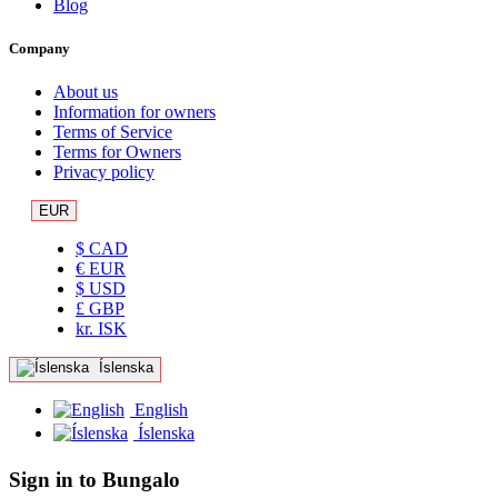
Blog
Company
About us
Information for owners
Terms of Service
Terms for Owners
Privacy policy
EUR
$ CAD
€ EUR
$ USD
£ GBP
kr. ISK
Íslenska
English
Íslenska
Sign in to Bungalo