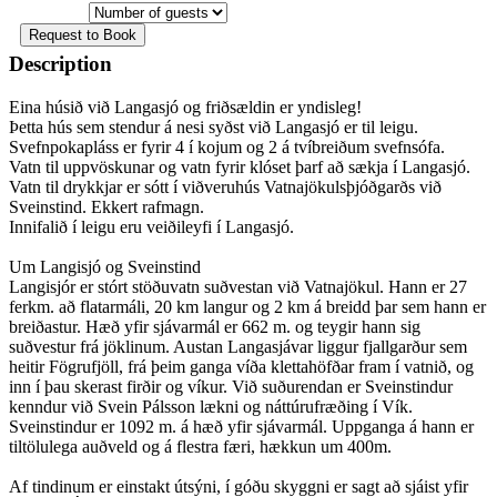
Description
Eina húsið við Langasjó og friðsældin er yndisleg!
Þetta hús sem stendur á nesi syðst við Langasjó er til leigu.
Svefnpokapláss er fyrir 4 í kojum og 2 á tvíbreiðum svefnsófa.
Vatn til uppvöskunar og vatn fyrir klóset þarf að sækja í Langasjó.
Vatn til drykkjar er sótt í viðveruhús Vatnajökulsþjóðgarðs við
Sveinstind. Ekkert rafmagn.
Innifalið í leigu eru veiðileyfi í Langasjó.
Um Langisjó og Sveinstind
Langisjór er stórt stöðuvatn suðvestan við Vatnajökul. Hann er 27
ferkm. að flatarmáli, 20 km langur og 2 km á breidd þar sem hann er
breiðastur. Hæð yfir sjávarmál er 662 m. og teygir hann sig
suðvestur frá jöklinum. Austan Langasjávar liggur fjallgarður sem
heitir Fögrufjöll, frá þeim ganga víða klettahöfðar fram í vatnið, og
inn í þau skerast firðir og víkur. Við suðurendan er Sveinstindur
kenndur við Svein Pálsson lækni og náttúrufræðing í Vík.
Sveinstindur er 1092 m. á hæð yfir sjávarmál. Uppganga á hann er
tiltölulega auðveld og á flestra færi, hækkun um 400m.
Af tindinum er einstakt útsýni, í góðu skyggni er sagt að sjáist yfir