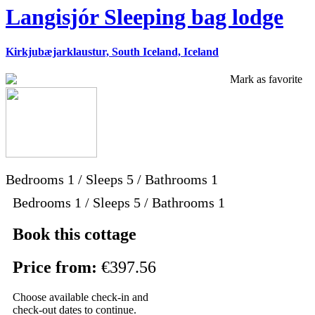
Langisjór Sleeping bag lodge
Kirkjubæjarklaustur, South Iceland, Iceland
Mark as favorite
Bedrooms
1
/
Sleeps
5
/
Bathrooms
1
Bedrooms 1 / Sleeps 5 / Bathrooms 1
Book this cottage
Price from:
€397.56
Choose available check-in and
check-out dates to continue.